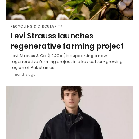
RECYCLING & CIRCULARITY
Levi Strauss launches
regenerative farming project
Levi Strauss & Co. (LS&Co.) is supporting a new
regenerative farming project in a key cotton-growing
region of Pakistan as…
4 months ago