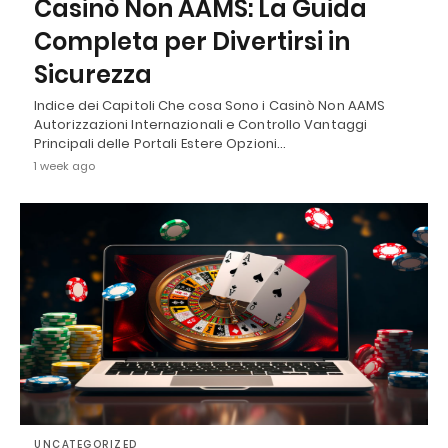
Casinò Non AAMS: La Guida
Completa per Divertirsi in
Sicurezza
Indice dei Capitoli Che cosa Sono i Casinò Non AAMS
Autorizzazioni Internazionali e Controllo Vantaggi
Principali delle Portali Estere Opzioni…
1 week ago
UNCATEGORIZED