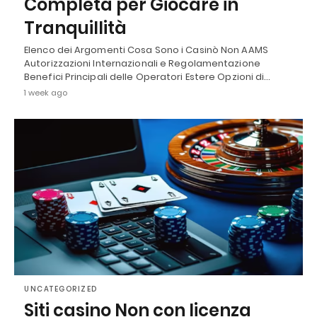
Completa per Giocare in
Tranquillità
Elenco dei Argomenti Cosa Sono i Casinò Non AAMS
Autorizzazioni Internazionali e Regolamentazione
Benefici Principali delle Operatori Estere Opzioni di…
1 week ago
UNCATEGORIZED
Siti casino Non con licenza