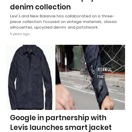
denim collection
Levi's and New Balance has collaborated on a three-
piece collection focused on vintage materials, classic
silhouettes, upcycled denim, and patchwork.
5 years ago
Google in partnership with
Levis launches smart jacket