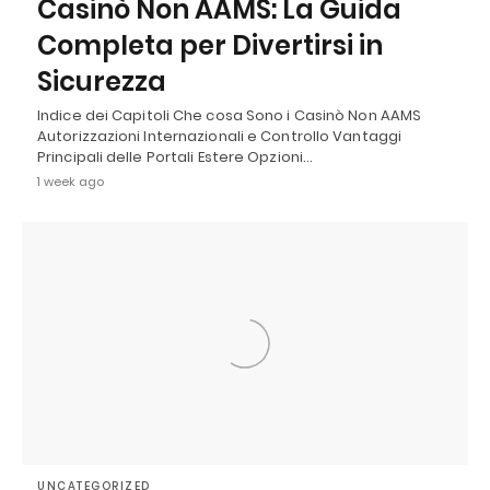
Casinò Non AAMS: La Guida
Completa per Divertirsi in
Sicurezza
Indice dei Capitoli Che cosa Sono i Casinò Non AAMS
Autorizzazioni Internazionali e Controllo Vantaggi
Principali delle Portali Estere Opzioni…
1 week ago
UNCATEGORIZED