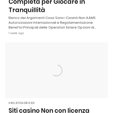
Completa per Giocare in
Tranquillità
Elenco dei Argomenti Cosa Sono i Casinò Non AAMS
Autorizzazioni Internazionali e Regolamentazione
Benefici Principali delle Operatori Estere Opzioni di…
1 week ago
UNCATEGORIZED
Siti casino Non con licenza