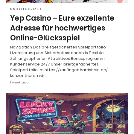
UNCATEGORIZED
Yep Casino – Eure exzellente
Adresse für hochwertiges
Online-Glücksspiel
Navigation Das breitgefächertes Spielportfolio
Lizensierung und Sicherheitsstandards Flexible
Zahlungsoptionen Attraktives Bonusprogramm
Kundenservice 24/7 Unser breitgefächertes
Spielportfolio Im https://kaufingebhardshain.de/
konzentrieren wir…
1 week ago